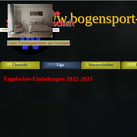
Direkt zum Seiteninhalt
Bayerische 
www.bogensport
Schulmeisterschaft 
2026
Unser Ferienapartment am Gardasee
Übersicht
Liga
Meisterschaften
▼
Ergebnisse-Einladungen 2022-2023