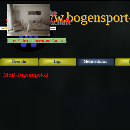
Direkt zum Seiteninhalt
Bayerische 
www.bogensport
Schulmeisterschaft 
2026
Unser Ferienapartment am Gardasee
Übersicht
Liga
Meisterschaften
▼
MSB-Jugendpokal