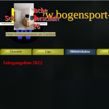
Direkt zum Seiteninhalt
Bayerische 
www.bogensport
Schulmeisterschaft 
2026
Unser Ferienapartment am Gardasee
Übersicht
Liga
Meisterschaften
▼
Jahrgangsliste 2022